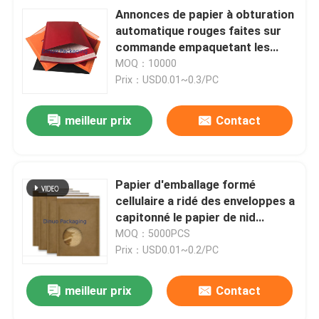
Annonces de papier à obturation
automatique rouges faites sur
commande empaquetant les
enveloppes amorties
MOQ：10000
Prix：USD0.01~0.3/PC
meilleur prix
Contact
Papier d'emballage formé
cellulaire a ridé des enveloppes a
capitonné le papier de nid
d'abeilles pour l'expédition
MOQ：5000PCS
Prix：USD0.01~0.2/PC
meilleur prix
Contact