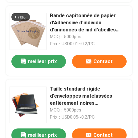
Bande capitonnée de papier
d'Adhensive d'individu
d'annonces de nid d'abeilles
recyclable de Papier d'emballage
MOQ：5000pcs
Prix：USD0.01~0.2/PC
meilleur prix
Contact
Taille standard rigide
d'enveloppes matelassées
entièrement noires
compostables de papier ondulé
MOQ：5000pcs
Prix：USD0.05~0.2/PC
meilleur prix
Contact