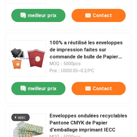
meilleur prix
Contact
À propos de nous
Visite de l'usine
100% a réutilisé les enveloppes
de impression faites sur
Contrôle qualité
commande de bulle de Papier
d'emballage/sac capitonné
MOQ：5000pcs
ondulé de papier de nid d'abeilles
Prix：USD0.05~0.2/PC
Contactez-nous
meilleur prix
Contact
Nouvelles
Cas
Enveloppes ondulées recyclables
Pantone CMYK de Papier
d'emballage imprimant IECC
Bulle Mailing sacs
MOQ：5000pcs