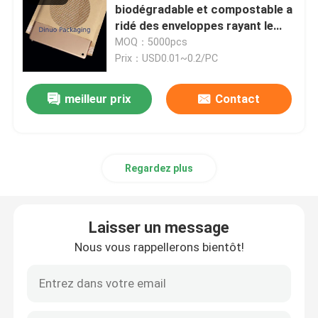
biodégradable et compostable a
ridé des enveloppes rayant le
Sacs de papier d'aluminium
papier capitonné de nid
MOQ：5000pcs
d'abeilles
Prix：USD0.01~0.2/PC
Boîte de papier imprimée
meilleur prix
Contact
sacs de colonne d'air
Regardez plus
Laisser un message
Nous vous rappellerons bientôt!