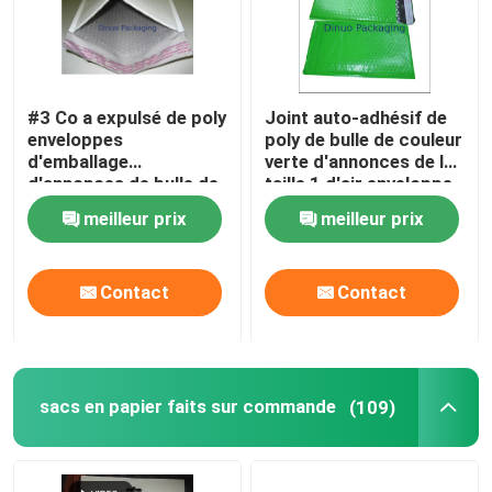
#3 Co a expulsé de poly
Joint auto-adhésif de
enveloppes
poly de bulle de couleur
d'emballage
verte d'annonces de la
d'annonces de bulle de
taille 1 d'air enveloppe
film/enveloppe de bulle
de bulle
meilleur prix
meilleur prix
Contact
Contact
sacs en papier faits sur commande
(109)