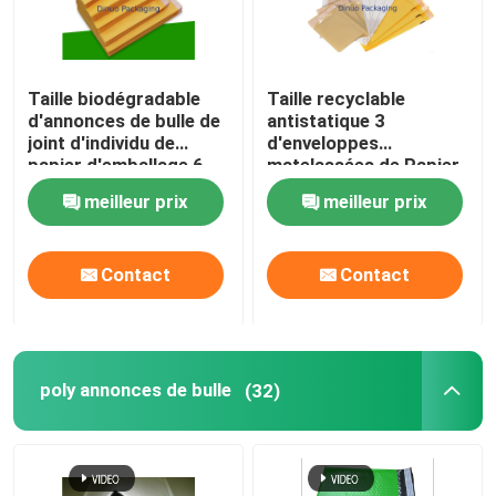
Taille biodégradable
Taille recyclable
d'annonces de bulle de
antistatique 3
joint d'individu de
d'enveloppes
papier d'emballage 6
matelassées de Papier
12,5 x 19 pour
d'emballage pour
meilleur prix
meilleur prix
l'expédition
l'industrie de la
livraison express
Contact
Contact
poly annonces de bulle
(32)