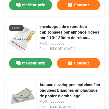
meilleur prix
Contact
enveloppes de expédition
capitonnées par annonce ridées
par 110*130mm de ruban
adhésif de sacs en papier
MOQ：5000pcs
Prix：USD0.05~0.2/PC
meilleur prix
Contact
Maison
Aucune enveloppes matelassées
ondulées blanches en plastique
Produits
de papier d'emballage
écologiques
MOQ：5000pcs
Vidéos
Prix：USD0.05~0.2/PC