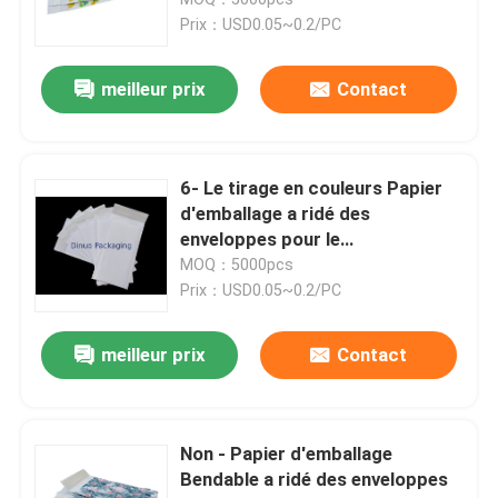
Prix：USD0.05~0.2/PC
Annonces métalliques de bulle
meilleur prix
Contact
Expéditeurs de bulle Kraft
6- Le tirage en couleurs Papier
poly annonces de bulle
d'emballage a ridé des
enveloppes pour le
courrier/gouvernement/école
MOQ：5000pcs
sacs en papier faits sur commande
Prix：USD0.05~0.2/PC
Annonces capitonnées de papier
meilleur prix
Contact
Poly sacs d'annonce
Non - Papier d'emballage
Bendable a ridé des enveloppes
papier d'emballage de nid d'abeilles