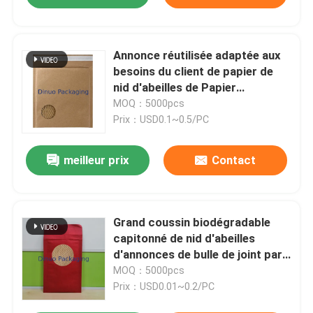
Annonce réutilisée adaptée aux
besoins du client de papier de
nid d'abeilles de Papier
d'emballage d'enveloppes
MOQ：5000pcs
matelassées
Prix：USD0.1~0.5/PC
meilleur prix
Contact
Grand coussin biodégradable
capitonné de nid d'abeilles
d'annonces de bulle de joint par
papier auto-
MOQ：5000pcs
Prix：USD0.01~0.2/PC