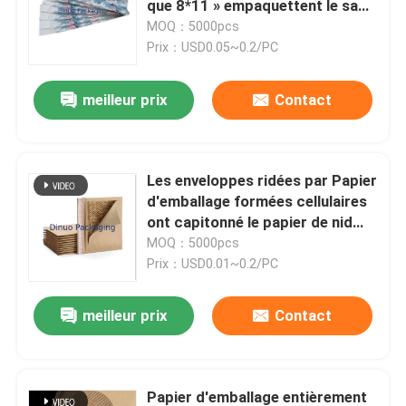
que 8*11 » empaquettent le sac
capitonné d'emballage de colle
MOQ：5000pcs
Emballage de papier de soie
de bande
Prix：USD0.05~0.2/PC
meilleur prix
Contact
Film étirable et rétrécissant
Sacs à bulles de tirette
Les enveloppes ridées par Papier
d'emballage formées cellulaires
ESD protégeant des sacs
ont capitonné le papier de nid
d'abeilles pour l'expédition
MOQ：5000pcs
Prix：USD0.01~0.2/PC
sacs à vide en nylon
meilleur prix
Contact
Sacs en plastique CPE
La coutume imprimée tiennent des poches
Papier d'emballage entièrement