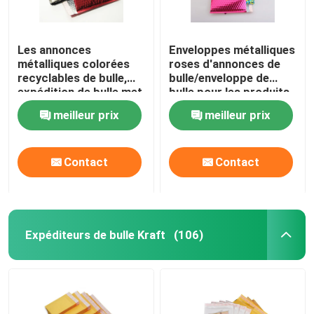
Les annonces
Enveloppes métalliques
métalliques colorées
roses d'annonces de
recyclables de bulle,
bulle/enveloppe de
expédition de bulle met
bulle pour les produits
en sac étanche à
électroniques
meilleur prix
meilleur prix
l'humidité
Contact
Contact
Expéditeurs de bulle Kraft
(106)