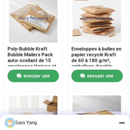
À propos de nous
Visite de l'usine
Poly-Bubble Kraft
Enveloppes à bulles en
Contrôle qualité
Bubble Mailers Pack
papier recyclé Kraft
auto-scellant de 15
de 60 à 180 g/m²,
enveloppes légères et
emballage durable
Contactez-nous
durables conçues
d'une épaisseur de 3 à
envoyer une
envoyer une
pour la protection du
4 mm, adapté à
courrier et de
l'expédition sécurisée
demande
demande
l'expédition
Nouvelles
Cas
Sara Yang
Bulle Mailing sacs