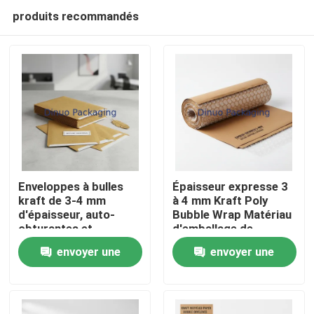
produits recommandés
Enveloppes à bulles
Épaisseur expresse 3
kraft de 3-4 mm
à 4 mm Kraft Poly
d'épaisseur, auto-
Bubble Wrap Matériau
Maison
obturantes et
d'emballage de
durables,
protection conçu pour
envoyer une
envoyer une
rembourrées, idéales
un transport et un
Produits
pour l'expédition
stockage sécurisés
demande
demande
sécurisée de
documents et
Vidéos
d'articles