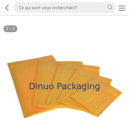
2
/
3