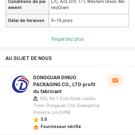
Conditions de pai
L/C, A/D, D/P, T/T, Western Union, Mo
ement
neyGram
Délai de livraison
5~10 jours
Regardez plus
AU SUJET DE NOUS
DONGGUAN DINUO
PACKAGING CO., LTD profil
du fabricant
502, No.1 ZiJin Road, Liaobu
Town, Dongguan City, Guangdong
Province ,LA CHINE
5.0
Fournisseur vérifié