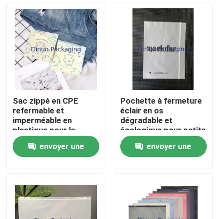
Sac zippé en CPE
Pochette à fermeture
refermable et
éclair en os
imperméable en
dégradable et
plastique pour le
écologique pour petits
stockage, pochette
objets
envoyer une
envoyer une
pour l'emballage
Maison
d'accessoires
demande
demande
cosmétiques et
électroniques
Produits
Vidéos