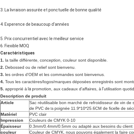
3. La livraison assurée et ponctuelle de bonne qualité
4. Experence de beaucoup d'années
5. Prix concurrentiel avec le meilleur service
6.
Fiexible MOQ
Caractéristiques
1.
la taille différente, conception, couleur sont disponible.
2.
Debossed ou de relief sont bienvenu.
3.
les ordres d'OEM et les commandes sont bienvenus.
4.
Tous les caractères/logos/marques déposées enregistrés sont montr
5.
approprié à
la
promotion, aux cadeaux d'affaires, à
l'
utilisation quot
Description de produit
Article
Sac réutilisable bon marché de refroidisseur de vin de 
de PVC de
poignée 11.9*10*25.6CM de ficelle de séc
la
Matériel
PVC clair
Impression
Couleurs de CMYK 0-10
Épaisseur
0.3mm/0.4mm/0.5mm ou adapté aux besoins du client
couleur
Couleur de CMYK, nous pouvons également la faire 