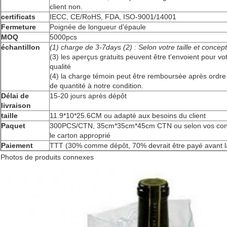
client non.
certificats
IECC, CE/RoHS, FDA, ISO-9001/14001
Fermeture
Poignée de longueur d'épaule
MOQ
5000pcs
échantillon
(1) charge
de 3-7days (2) :
Selon votre taille et concep
(3) les aperçus gratuits peuvent être t'envoient pour vo
qualité
(4) la charge témoin peut être remboursée après ordre d
de quantité à notre condition.
Délai de
15-20 jours après dépôt
livraison
taille
11.9*10*25.6CM ou adapté aux besoins du client
Paquet
300PCS/CTN, 35cm*35cm*45cm CTN ou selon vos condi
le carton approprié
Paiement
TTT (30% comme dépôt, 70% devrait être payé avant la
Photos de produits connexes