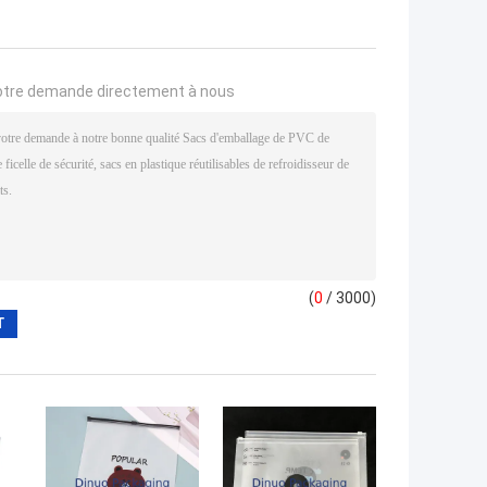
otre demande directement à nous
(
0
/ 3000)