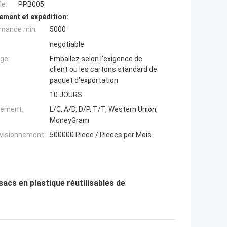
e:
PPB005
ement et expédition:
mande min:
5000
negotiable
ge:
Emballez selon l'exigence de
client ou les cartons standard de
paquet d'exportation
10 JOURS
iement:
L/C, A/D, D/P, T/T, Western Union,
MoneyGram
ovisionnement:
500000 Piece / Pieces per Mois
sacs en plastique réutilisables de