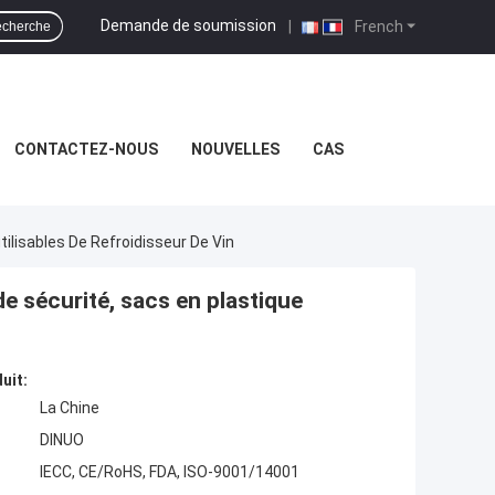
Demande de soumission
|
French
cherche
CONTACTEZ-NOUS
NOUVELLES
CAS
ilisables De Refroidisseur De Vin
e sécurité, sacs en plastique
uit:
La Chine
DINUO
IECC, CE/RoHS, FDA, ISO-9001/14001