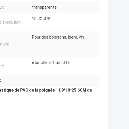
ur:
transparente
10 JOURS
 d'exécution:
Pour des boissons, bière, vin
ation:
étanche à l'humidité
té:
C
plastique de PVC de la poignée 11.9*10*25.6CM de