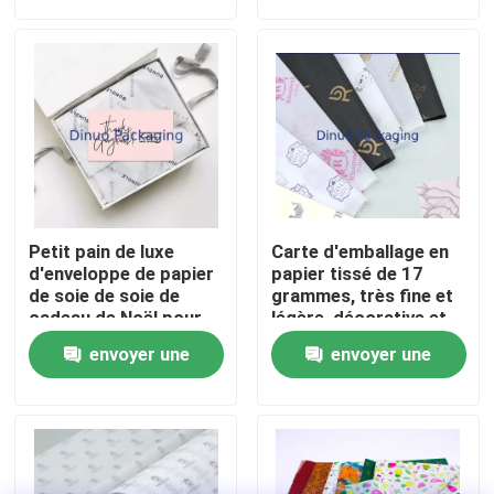
demande
demande
bricolage
À propos de nous
Visite de l'usine
Contrôle qualité
Petit pain de luxe
Carte d'emballage en
Contactez-nous
d'enveloppe de papier
papier tissé de 17
de soie de soie de
grammes, très fine et
cadeau de Noël pour
légère, décorative et
l'emballage de jouet
protectrice
Nouvelles
envoyer une
envoyer une
d'habillement de
chaussure
demande
demande
Cas
Bulle Mailing sacs