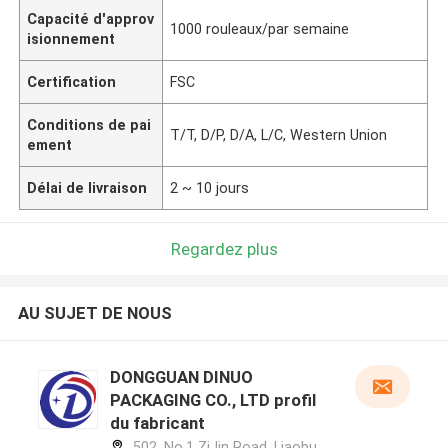
Capacité d'approv
1000 rouleaux/par semaine
isionnement
Certification
FSC
Conditions de pai
T/T, D/P, D/A, L/C, Western Union
ement
Délai de livraison
2 ~ 10 jours
Regardez plus
AU SUJET DE NOUS
DONGGUAN DINUO
PACKAGING CO., LTD profil
du fabricant
502, No.1 ZiJin Road, Liaobu