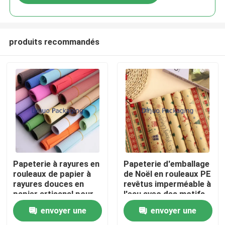
produits recommandés
Maison
Papeterie à rayures en
Papeterie d'emballage
rouleaux de papier à
de Noël en rouleaux PE
rayures douces en
revêtus imperméable à
Produits
papier artisanal pour
l'eau avec des motifs
l'emballage de fleurs
de Noël classiques
envoyer une
envoyer une
pour l'emballage de
Vidéos
cadeaux artisanat