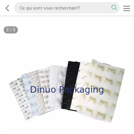
2
/
5