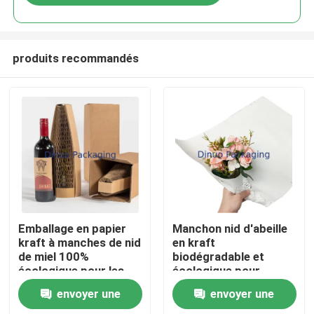
produits recommandés
Maison
Emballage en papier
Manchon nid d'abeille
kraft à manches de nid
en kraft
de miel 100%
biodégradable et
Produits
écologique pour les
écologique pour
emballages de
l'emballage cadeau de
envoyer une
envoyer une
bouteilles de liqueur
fleurs
Vidéos