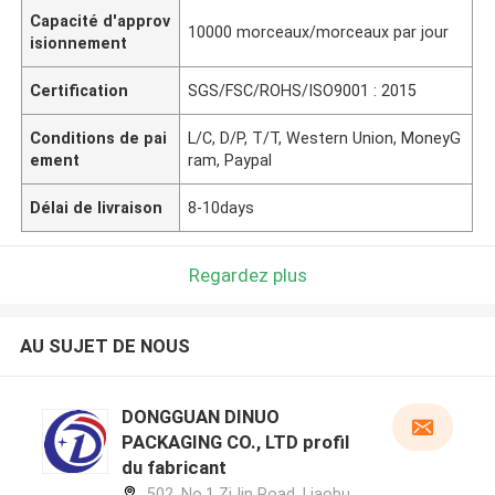
Capacité d'approv
10000 morceaux/morceaux par jour
isionnement
Certification
SGS/FSC/ROHS/ISO9001 : 2015
Conditions de pai
L/C, D/P, T/T, Western Union, MoneyG
ement
ram, Paypal
Délai de livraison
8-10days
Regardez plus
AU SUJET DE NOUS
DONGGUAN DINUO
PACKAGING CO., LTD profil
du fabricant
502, No.1 ZiJin Road, Liaobu