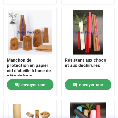
demande
demande
À propos de nous
Visite de l'usine
Contrôle qualité
Manchon de
Résistant aux chocs
Contactez-nous
protection en papier
et aux déchirures
nid d'abeille à base de
pâte de bois,
recyclable
Nouvelles
envoyer une
envoyer une
demande
demande
Cas
Bulle Mailing sacs