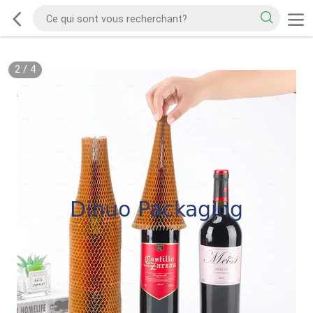
2
/
4