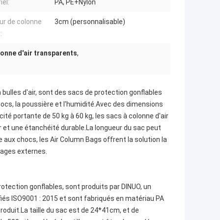
iel:
PA, PE+Nylon
ur de colonne
3cm (personnalisable)
:
onne d'air transparents
,
ulles d'air, sont des sacs de protection gonflables
ocs, la poussière et l'humidité.Avec des dimensions
té portante de 50 kg à 60 kg, les sacs à colonne d'air
ir et une étanchéité durable.La longueur du sac peut
aux chocs, les Air Column Bags offrent la solution la
mages externes.
otection gonflables, sont produits par DINUO, un
fiés ISO9001 : 2015 et sont fabriqués en matériau PA
roduit.La taille du sac est de 24*41cm, et de