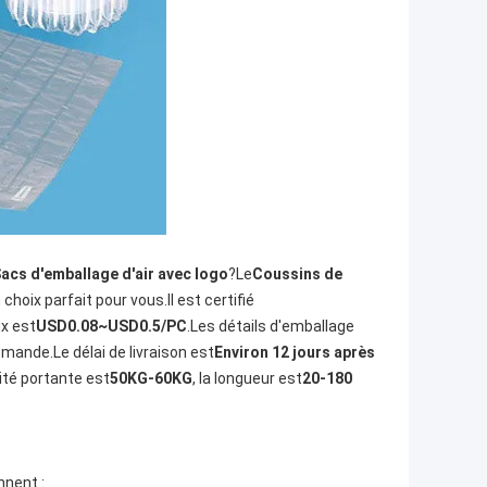
acs d'emballage d'air avec logo
?Le
Coussins de
 choix parfait pour vous.Il est certifié
rix est
USD0.08~USD0.5/PC
.Les détails d'emballage
ande.Le délai de livraison est
Environ 12 jours après
cité portante est
50KG-60KG
, la longueur est
20-180
nnent :