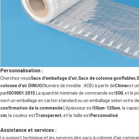
Personnalisation :
Cherchez-vous
Sacs d'emballage d'air
,
Sacs de colonne gonflables
,
S
colonne d'air DINUO
(Numéro de modèle : ACB) à partir de
Chine
est un
par
ISO9001:2015
.La quantité minimale de commande est
500
, et le p
sont un emballage en carton standard ou un emballage selon votre dem
confirmation de la commande
.L'épaisseur est
50um-120um
, la capa
cm
, la couleur est
Transparent
, et la taille est
Personnalisé
.
Assistance et services :
Le support technique et les services des sacs à colonne d'air compre