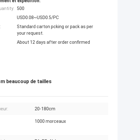
ment et expédition:
antity:
500
USD0.08~USD0.5/PC
:
Standard carton pcking or pack as per
your request.
About 12 days after order confirmed
cm beaucoup de tailles
eur:
20-180cm
1000 morceaux