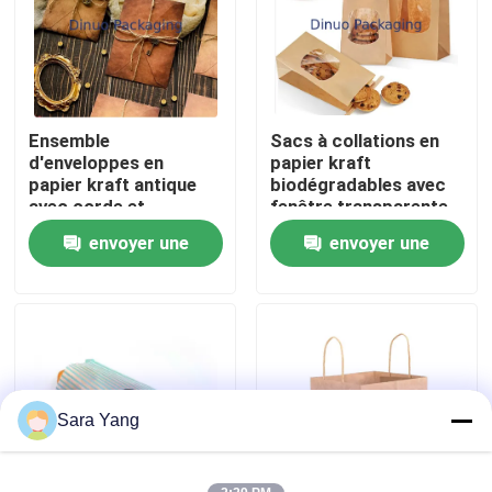
À propos de nous
Visite de l'usine
Ensemble
Sacs à collations en
d'enveloppes en
papier kraft
papier kraft antique
biodégradables avec
Contrôle qualité
avec corde et
fenêtre transparente
pendentifs en métal
pour boulangerie,
envoyer une
envoyer une
pour l'emballage de
restauration,
Contactez-nous
cartes-cadeaux rétro
stockage et
demande
demande
ramassage des
aliments
Nouvelles
Cas
Sara Yang
Bulle Mailing sacs