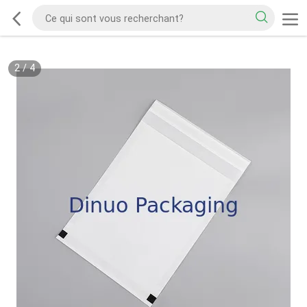
2
/
4