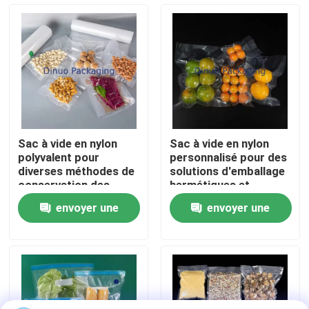
À propos de nous
Visite de l'usine
Contrôle qualité
Sac à vide en nylon
Sac à vide en nylon
polyvalent pour
personnalisé pour des
Contactez-nous
diverses méthodes de
solutions d'emballage
conservation des
hermétiques et
aliments
durables
envoyer une
envoyer une
Nouvelles
demande
demande
Cas
Bulle Mailing sacs