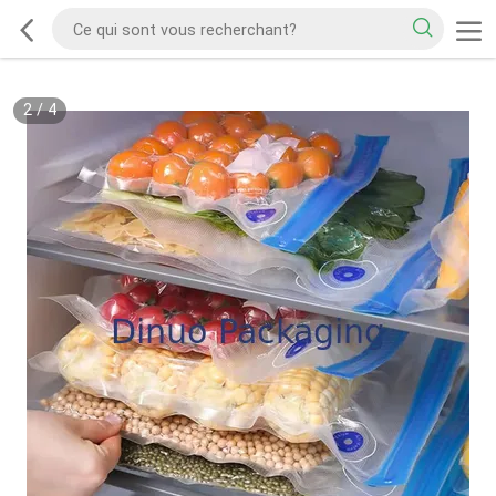
2
/
4