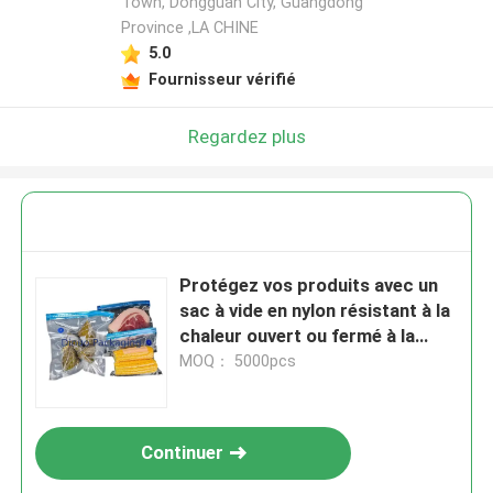
Town, Dongguan City, Guangdong
Province ,LA CHINE
5.0
Fournisseur vérifié
Regardez plus
Protégez vos produits avec un
sac à vide en nylon résistant à la
chaleur ouvert ou fermé à la
fermeture à glissière
MOQ： 5000pcs
Continuer